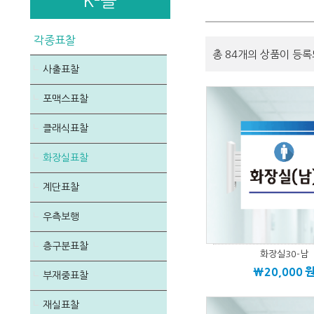
K-몰
각종표찰
총 84개의 상품이 등록
사출표찰
포맥스표찰
클래식표찰
화장실표찰
계단표찰
우측보행
층구분표찰
화장실30-남
\20,000
부재중표찰
재실표찰