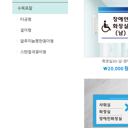
수목표찰
타공형
걸이형
알루미늄평판꽂이형
스텐절곡꽂이형
화장실30-남-장
\20,000