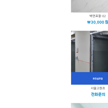
벽면표찰-02
\30,000
서울고현초
전화문의