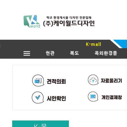
K-mall
현관
복도
옥외환경물