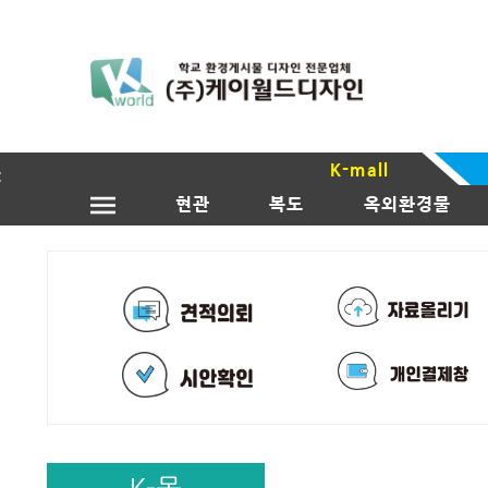
K-mall
현관
복도
옥외환경물