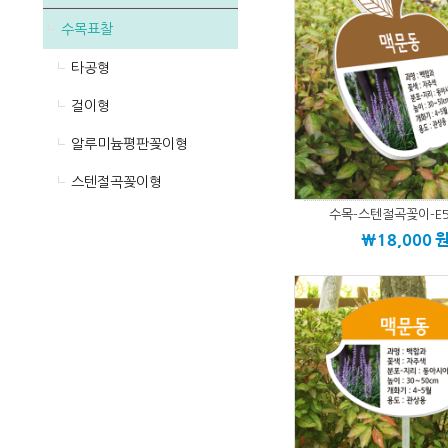
수목표찰
타공형
걸이형
알루미늄평판꽂이형
스텐절곡꽂이형
수목-스텐절곡꽂이-E5
\18,000