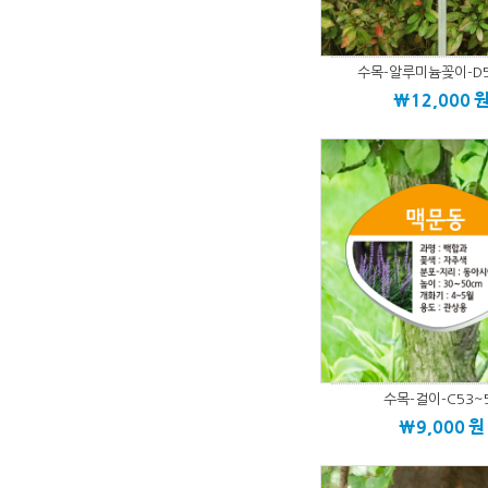
수목-알루미늄꽂이-D5
\12,000
수목-걸이-C53~
\9,000
원