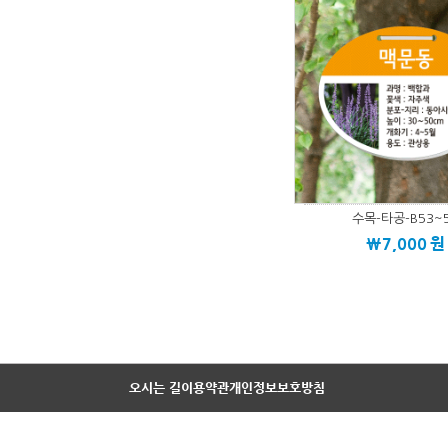
수목-타공-B53~
\7,000
원
오시는 길
이용약관
개인정보보호방침