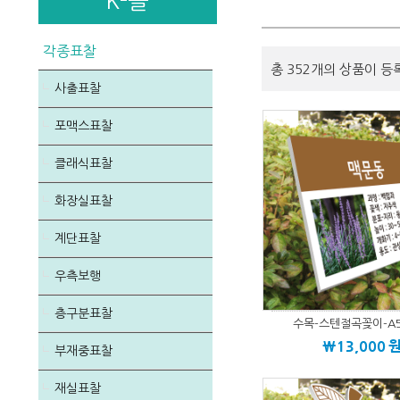
K-몰
각종표찰
총 352개의 상품이 등
사출표찰
포맥스표찰
클래식표찰
화장실표찰
계단표찰
우측보행
층구분표찰
수목-스텐절곡꽂이-A5
\13,000
부재중표찰
재실표찰