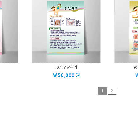
i07.구강관리
i
\50,000
원
1
2