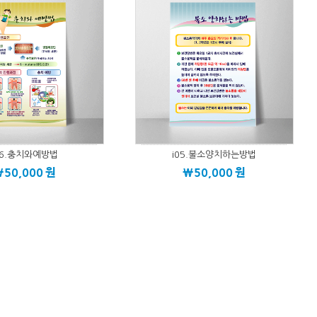
06.충치와예방법
i05.불소양치하는방법
\50,000
원
\50,000
원