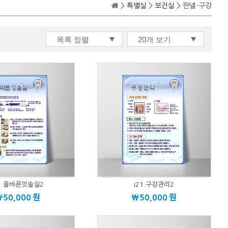
>
특별실
>
보건실
> 판넬-구강
22.올바른잇솔질2
i21.구강관리2
\50,000
원
\50,000
원