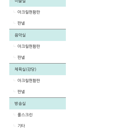
미술실
아크릴현황판
판넬
음악실
아크릴현황판
판넬
체육실(강당)
아크릴현황판
판넬
방송실
롤스크린
기타