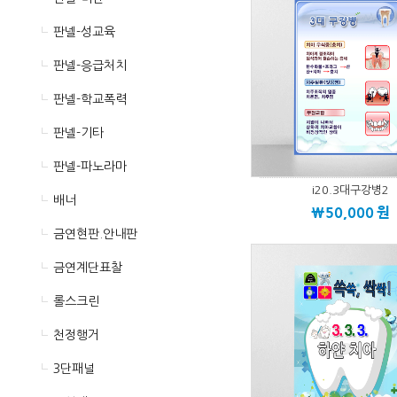
판넬-성교육
판넬-응급처치
판넬-학교폭력
판넬-기타
판넬-파노라마
i20.3대구강병2
배너
\50,000
원
금연현판.안내판
금연계단표찰
롤스크린
천정행거
3단패널