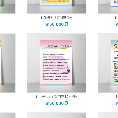
i15.충치예방생활습관
i
\50,000
원
i11.구강건강을위한10가지~
i
\50,000
원