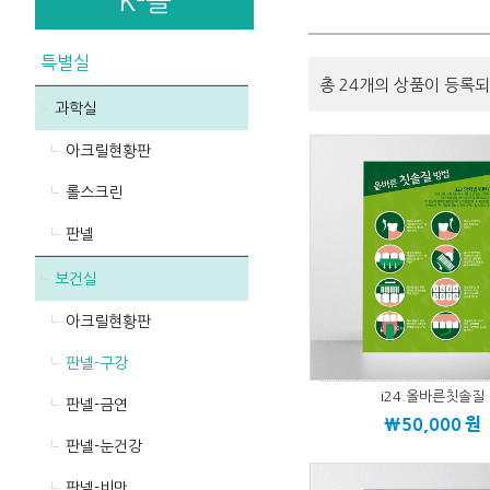
K-몰
특별실
총 24개의 상품이 등록되
과학실
아크릴현황판
롤스크린
판넬
보건실
아크릴현황판
판넬-구강
i24.올바른칫솔질
판넬-금연
\50,000
원
판넬-눈건강
판넬-비만