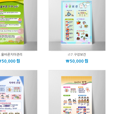
18.올바른치아관리
i17.구강보건
\50,000
원
\50,000
원