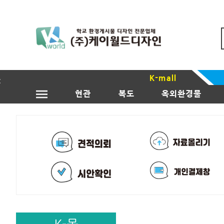
K-mall
현관
복도
옥외환경물