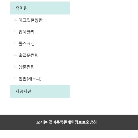
유치원
아크릴현황판
입체글씨
롤스크린
출입문썬팅
창문썬팅
현판(캐노피)
시공사진
오시는 길
이용약관
개인정보보호방침