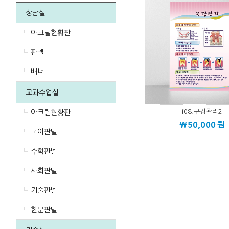
상담실
아크릴현황판
판넬
배너
교과수업실
i08.구강관리2
아크릴현황판
\50,000
원
국어판넬
수학판넬
사회판넬
기술판넬
한문판넬