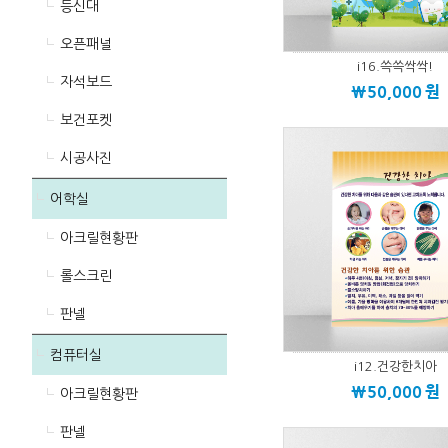
등신대
오픈패널
i16.쓱쓱싹싹!
자석보드
\50,000
원
보건포켓
시공사진
어학실
아크릴현황판
롤스크린
판넬
컴퓨터실
i12.건강한치아
\50,000
원
아크릴현황판
판넬