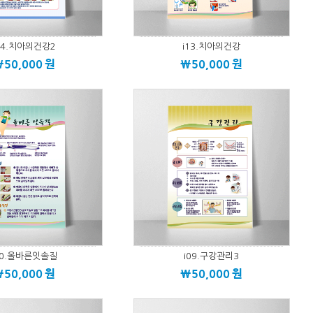
14.치아의건강2
i13.치아의건강
\50,000
원
\50,000
원
10.올바른잇솔질
i09.구강관리3
\50,000
원
\50,000
원