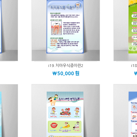
i19.치아우식증이란2
i
\50,000
원