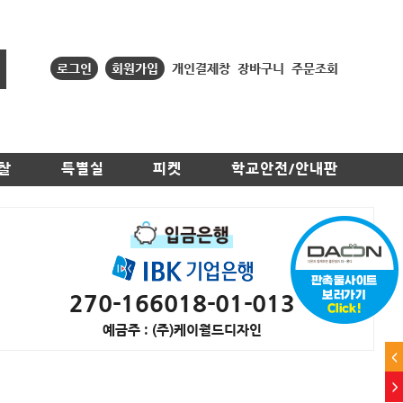
로그인
회원가입
개인결제창
장바구니
주문조회
찰
특별실
피켓
학교안전/안내판
270-166018-01-013
예금주 : (주)케이월드디자인
<
>