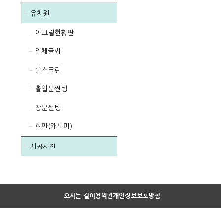
유치원
아크릴현황판
입체글씨
롤스크린
출입문썬팅
창문썬팅
현판(캐노피)
시공사진
오시는 길
이용약관
개인정보보호방침