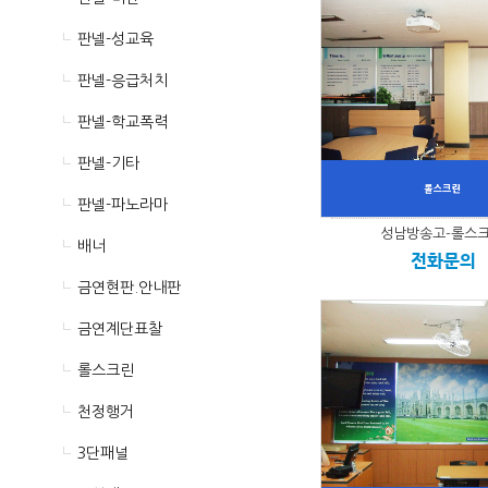
판넬-성교육
판넬-응급처치
판넬-학교폭력
판넬-기타
판넬-파노라마
성남방송고-롤스
배너
전화문의
금연현판.안내판
금연계단표찰
롤스크린
천정행거
3단패널