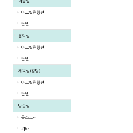
미술실
아크릴현황판
판넬
음악실
아크릴현황판
판넬
체육실(강당)
아크릴현황판
판넬
방송실
롤스크린
기타