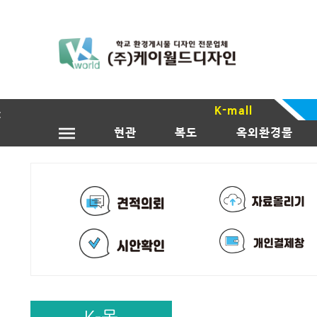
K-mall
현관
복도
옥외환경물