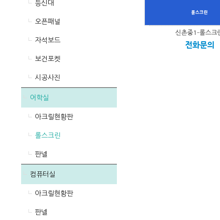
등신대
오픈패널
신촌중1-롤스크
자석보드
전화문의
보건포켓
시공사진
어학실
아크릴현황판
롤스크린
판넬
컴퓨터실
아크릴현황판
판넬