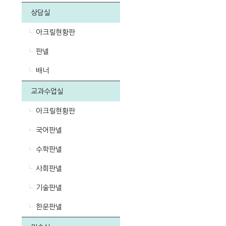
상담실
아크릴현황판
판넬
배너
교과수업실
아크릴현황판
국어판넬
수학판넬
사회판넬
기술판넬
한문판넬