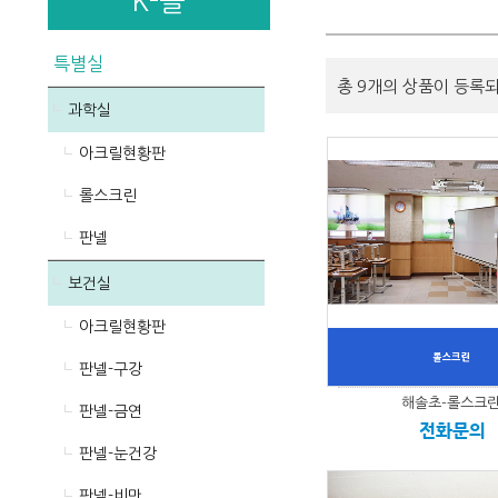
K-몰
특별실
총 9개의 상품이 등록
과학실
아크릴현황판
롤스크린
판넬
보건실
아크릴현황판
판넬-구강
해솔초-롤스크
판넬-금연
전화문의
판넬-눈건강
판넬-비만