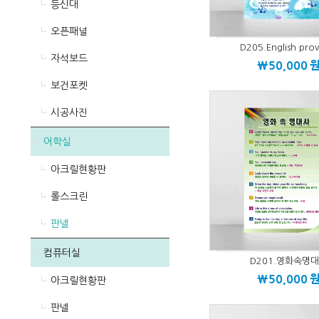
등신대
오픈패널
D205.English pro
자석보드
\50,000
보건포켓
시공사진
어학실
아크릴현황판
롤스크린
판넬
컴퓨터실
D201.영화속명
\50,000
아크릴현황판
판넬