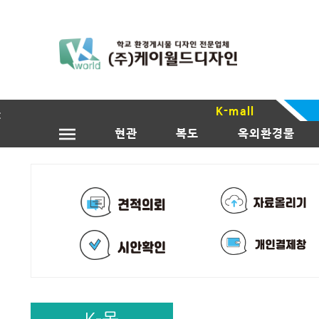
K-mall
현관
복도
옥외환경물