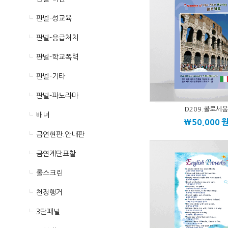
판넬-성교육
판넬-응급처치
판넬-학교폭력
판넬-기타
판넬-파노라마
D209.콜로세
배너
\50,000
금연현판.안내판
금연계단표찰
롤스크린
천정행거
3단패널