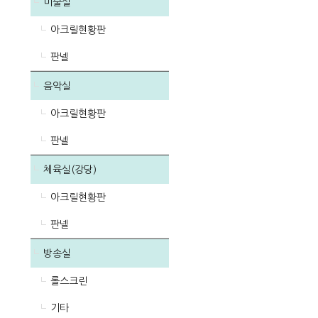
미술실
아크릴현황판
판넬
음악실
아크릴현황판
판넬
체육실(강당)
아크릴현황판
판넬
방송실
롤스크린
기타