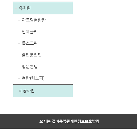
유치원
아크릴현황판
입체글씨
롤스크린
출입문썬팅
창문썬팅
현판(캐노피)
시공사진
오시는 길
이용약관
개인정보보호방침