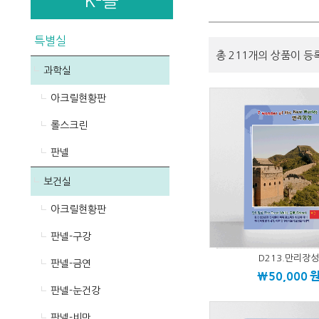
K-몰
특별실
총 211개의 상품이 등
과학실
아크릴현황판
롤스크린
판넬
보건실
아크릴현황판
판넬-구강
D213.만리장
판넬-금연
\50,000
판넬-눈건강
판넬-비만