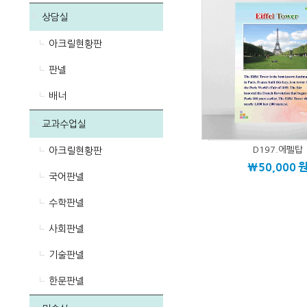
상담실
아크릴현황판
판넬
배너
교과수업실
D197.에펠탑
아크릴현황판
\50,000
국어판넬
수학판넬
사회판넬
기술판넬
한문판넬