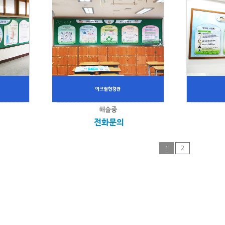
해솔중
전화문의
1
2