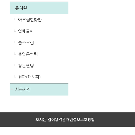
유치원
아크릴현황판
입체글씨
롤스크린
출입문썬팅
창문썬팅
현판(캐노피)
시공사진
오시는 길
이용약관
개인정보보호방침