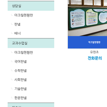
상담실
아크릴현황판
판넬
배너
교과수업실
유현초
아크릴현황판
전화문의
국어판넬
수학판넬
사회판넬
기술판넬
한문판넬