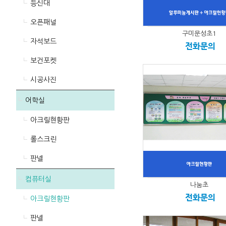
등신대
오픈패널
구미문성초1
자석보드
전화문의
보건포켓
시공사진
어학실
아크릴현황판
롤스크린
판넬
컴퓨터실
나눔초
전화문의
아크릴현황판
판넬