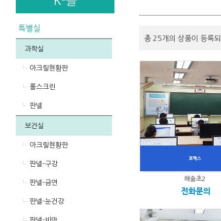
K-몰
특별실
총 25개의 상품이 등록되
과학실
아크릴현황판
롤스크린
판넬
보건실
아크릴현황판
판넬-구강
해솔초2
판넬-금연
전화문의
판넬-눈건강
판넬-비만