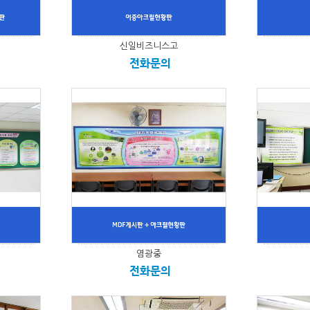
신일비즈니스고
전화문의
염광중
전화문의