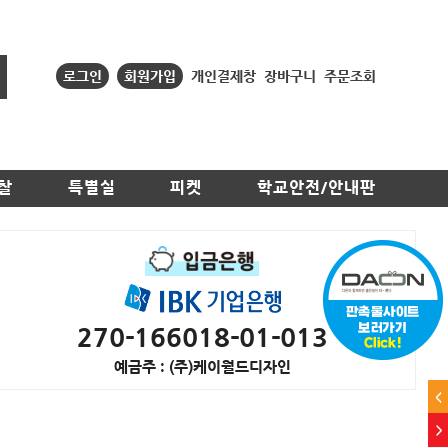
로그인
회원가입
개인결제창
장바구니
주문조회
찰
특별실
피켓
학교안전/안내판
270-166018-01-013
예금주 : (주)케이월드디자인
<
>