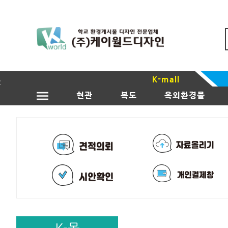
K-mall
현관
복도
옥외환경물