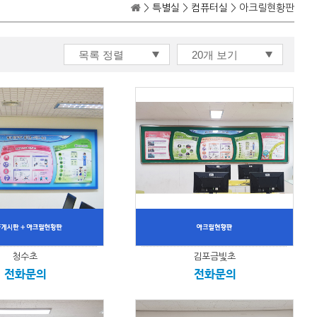
>
특별실
>
컴퓨터실
> 아크릴현황판
청수초
김포금빛초
전화문의
전화문의