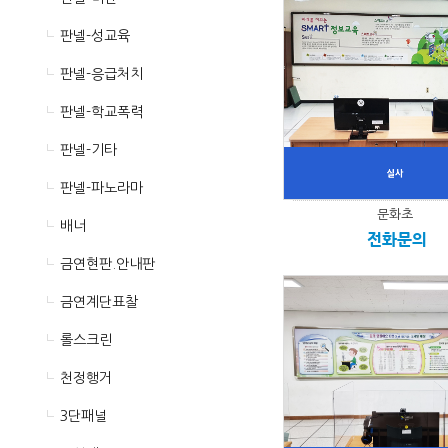
판넬-성교육
판넬-응급처치
판넬-학교폭력
판넬-기타
판넬-파노라마
문화초
배너
전화문의
금연현판.안내판
금연계단표찰
롤스크린
천정행거
3단패널