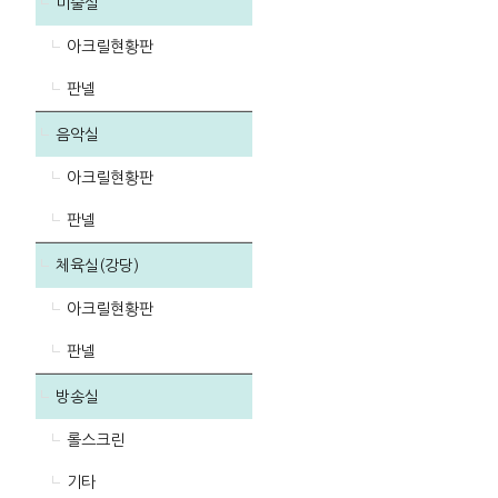
미술실
아크릴현황판
판넬
음악실
아크릴현황판
판넬
체육실(강당)
아크릴현황판
판넬
방송실
롤스크린
기타