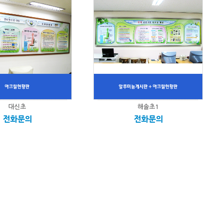
대신초
해솔초1
전화문의
전화문의