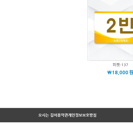
피켓-137
\18,000
오시는 길
이용약관
개인정보보호방침