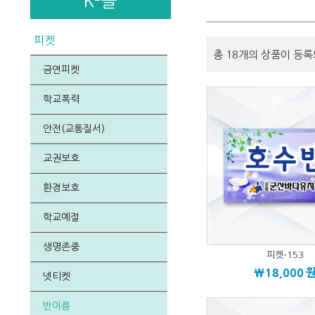
K-몰
피켓
총 18개의 상품이 등록
금연피켓
학교폭력
안전(교통질서)
교권보호
환경보호
학교예절
생명존중
피켓-153
\18,000
넷티켓
반이름