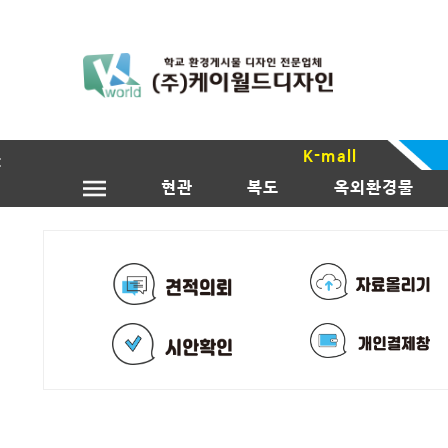
K-mall
현관
복도
옥외환경물