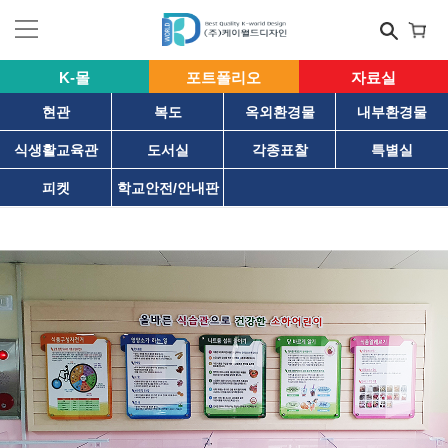
K-몰
포트폴리오
자료실
현관
복도
옥외환경물
내부환경물
식생활교육관
도서실
각종표찰
특별실
피켓
학교안전/안내판