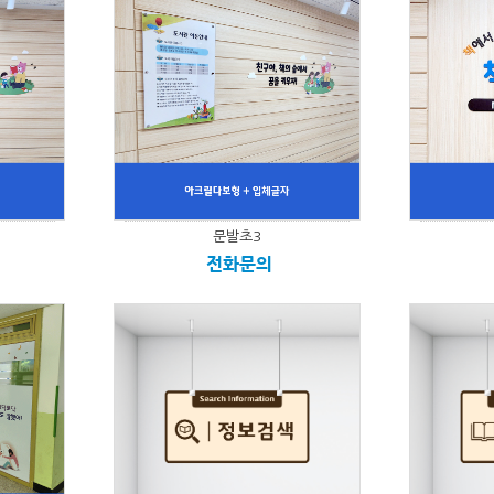
문발초3
전화문의