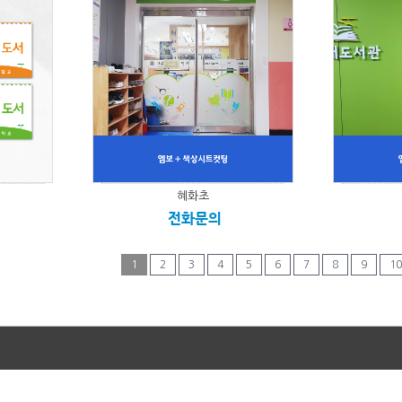
혜화초
전화문의
1
2
3
4
5
6
7
8
9
10