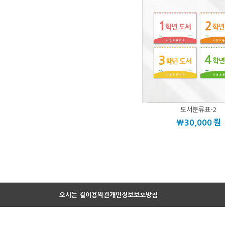
도서분류표-2
\30,000
원
오시는 길
이용약관
개인정보보호방침