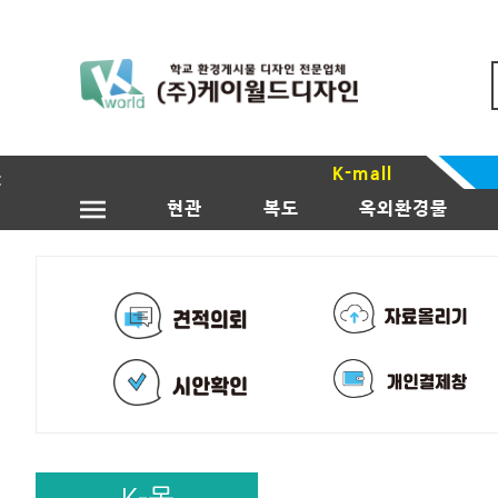
K-mall
현관
복도
옥외환경물