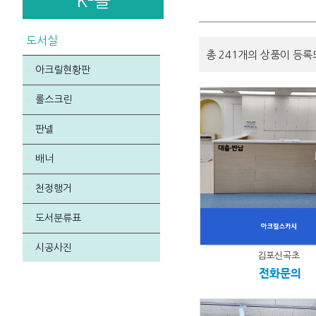
K-몰
도서실
총 241개의 상품이 등록
아크릴현황판
롤스크린
판넬
배너
천정행거
도서분류표
시공사진
김포신곡초
전화문의