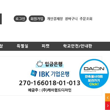
로그인
회원가입
개인결제창
장바구니
주문조회
찰
특별실
피켓
학교안전/안내판
270-166018-01-013
예금주 : (주)케이월드디자인
<
>