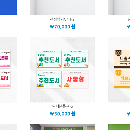
천정행거C14-2
ᄎ
\70,000
원
도서분류표-5
\30,000
원