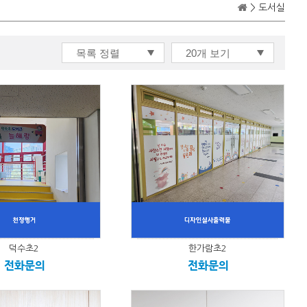
> 도서실
덕수초2
한가람초2
전화문의
전화문의