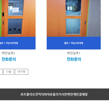
하안남초2
하안남초1
전화문의
전화문의
다음
마지막
포트폴리오
견적의뢰
자료올리기
시안확인
개인결제창