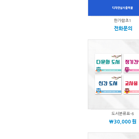
한가람초1
전화문의
도서분류표-6
\30,000
원