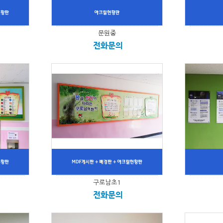
문원중
전화문의
구로남초1
전화문의