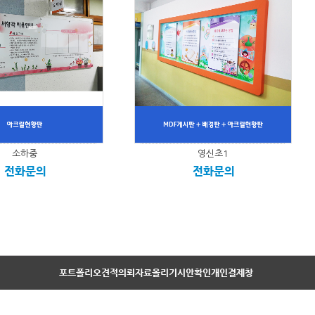
소하중
영신초1
전화문의
전화문의
포트폴리오
견적의뢰
자료올리기
시안확인
개인결제창