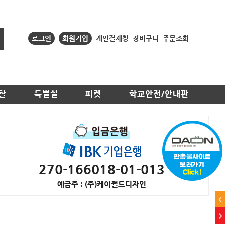
로그인
회원가입
개인결제창
장바구니
주문조회
찰
특별실
피켓
학교안전/안내판
270-166018-01-013
예금주 : (주)케이월드디자인
<
>