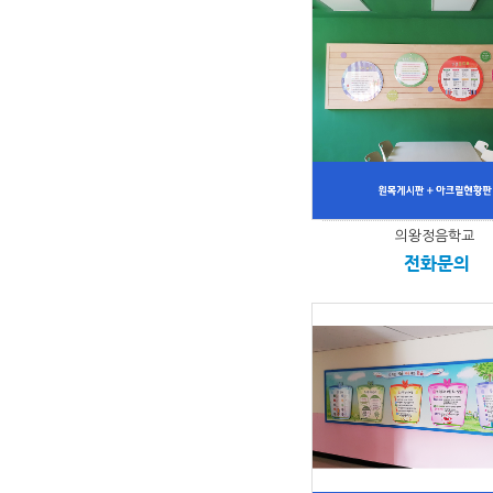
의왕정음학교
전화문의