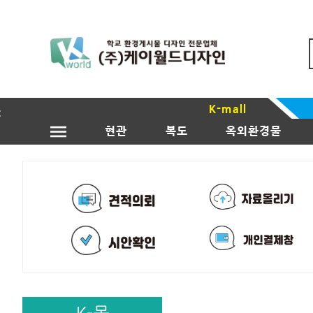
K-mall
현관
복도
옥외환경물