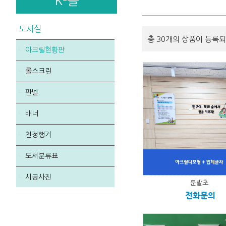
K-몰
도서실
총 30개의 상품이 등록되
아크릴현황판
롤스크린
판넬
배너
천정행거
도서분류표
시공사진
문발초
전화문의