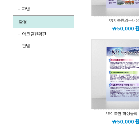
판넬
S93.북한의군대
환경
\50,000
아크릴현황판
판넬
S89.북한 학생들의
\50,000