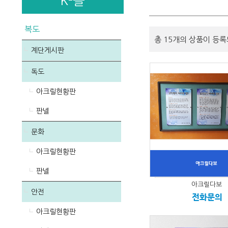
K-몰
복도
총 15개의 상품이 등록
계단게시판
독도
아크릴현황판
판넬
문화
아크릴현황판
판넬
아크릴다보
안전
전화문의
아크릴현황판