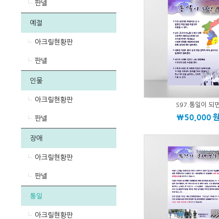
판넬
예절
아크릴현황판
판넬
인물
아크릴현황판
S97.통일이 되
\50,000
판넬
장애
아크릴현황판
판넬
통일
아크릴현황판