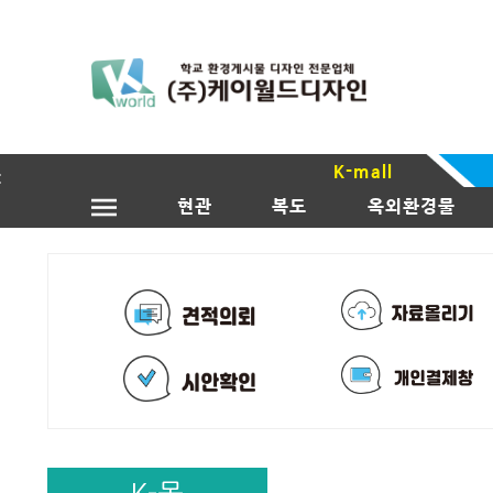
K-mall
현관
복도
옥외환경물