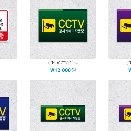
(기성)CCTV-31-4
(기
\12,000
원