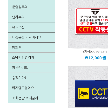
문열림주의
단차주의
유리조심
비상문을 막지마세요
방화셔터
(기성)CCTV-32-1
\12,000
원
소방안전관리자
피난안내도
승강기안전
뛰지말고걸어요
소화전앞 적재금지