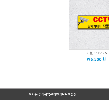
(기성)CCTV-26
\6,500
원
오시는 길
이용약관
개인정보보호방침