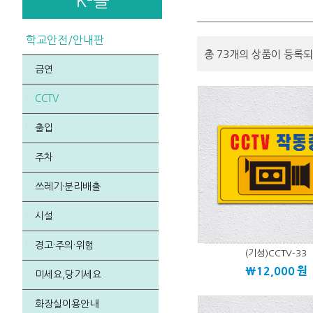
K-몰
학교안전/안내판
총 73개의 상품이 등록되
금연
CCTV
출입
주차
쓰레기·분리배출
시설
경고·주의·위험
(기성)CCTV-33
\12,000
원
미세요,당기세요
화장실이용안내