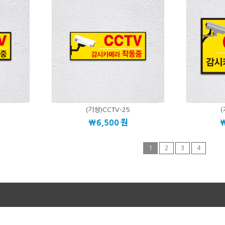
(기성)CCTV-25
(
\6,500
원
1
2
3
4