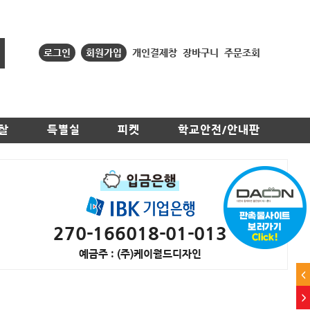
로그인
회원가입
개인결제창
장바구니
주문조회
찰
특별실
피켓
학교안전/안내판
270-166018-01-013
예금주 : (주)케이월드디자인
<
>