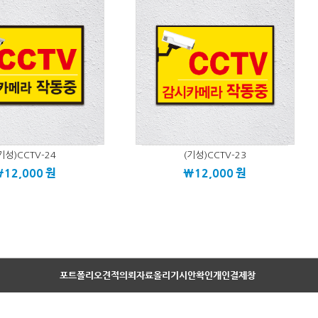
기성)CCTV-24
(기성)CCTV-23
\12,000
원
\12,000
원
포트폴리오
견적의뢰
자료올리기
시안확인
개인결제창