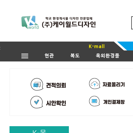
K-mall
현관
복도
옥외환경물