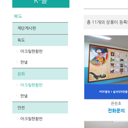
K-몰
복도
총 11개의 상품이 등록
계단게시판
독도
아크릴현황판
판넬
문화
아크릴현황판
판넬
은진초
안전
전화문의
아크릴현황판