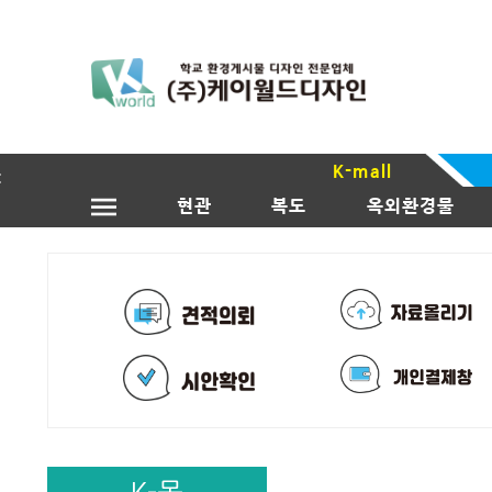
K-mall
현관
복도
옥외환경물