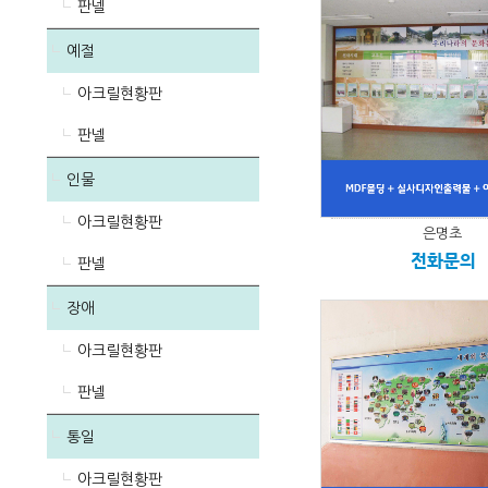
판넬
예절
아크릴현황판
판넬
인물
아크릴현황판
은명초
전화문의
판넬
장애
아크릴현황판
판넬
통일
아크릴현황판