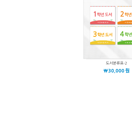
도서분류표-2
\30,000
원