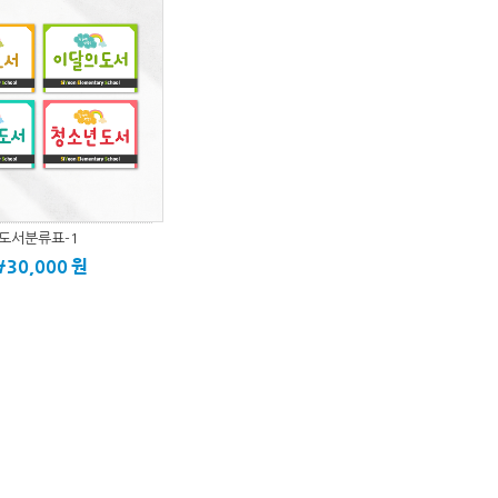
도서분류표-1
\30,000
원