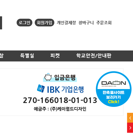
로그인
회원가입
개인결제창
장바구니
주문조회
찰
특별실
피켓
학교안전/안내판
270-166018-01-013
예금주 : (주)케이월드디자인
<
>