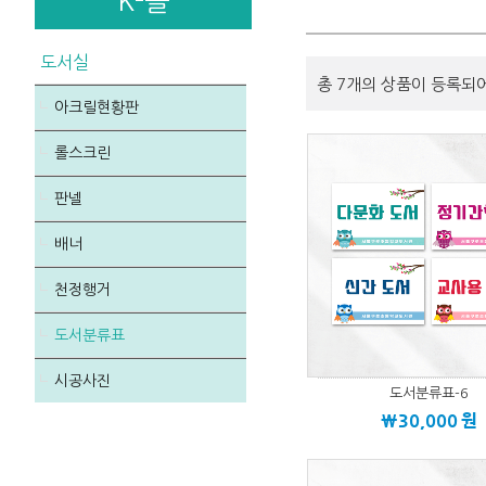
K-몰
도서실
총 7개의 상품이 등록되
아크릴현황판
롤스크린
판넬
배너
천정행거
도서분류표
시공사진
도서분류표-6
\30,000
원