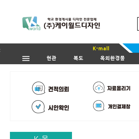
K-mall
현관
복도
옥외환경물