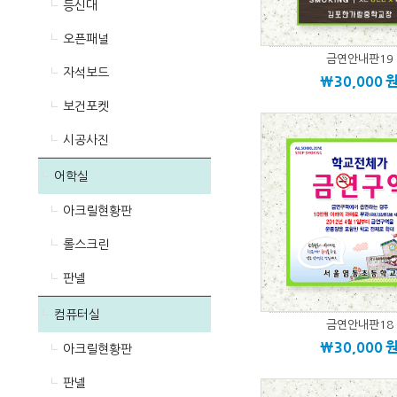
등신대
오픈패널
금연안내판19
자석보드
\30,000
보건포켓
시공사진
어학실
아크릴현황판
롤스크린
판넬
컴퓨터실
금연안내판18
\30,000
아크릴현황판
판넬