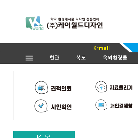
K-mall
현관
복도
옥외환경물