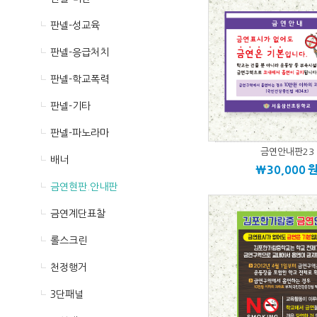
판넬-성교육
판넬-응급처치
판넬-학교폭력
판넬-기타
판넬-파노라마
금연안내판23
배너
\30,000
금연현판.안내판
금연계단표찰
롤스크린
천정행거
3단패널