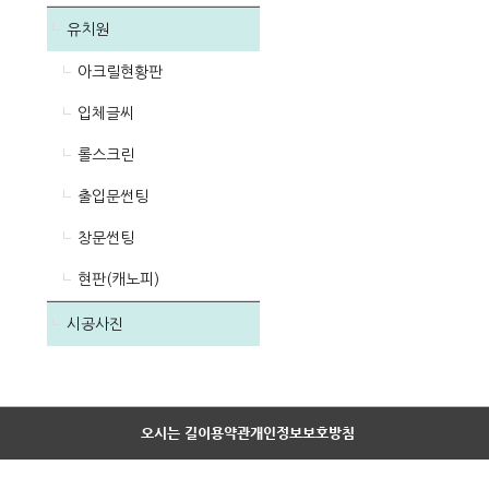
유치원
아크릴현황판
입체글씨
롤스크린
출입문썬팅
창문썬팅
현판(캐노피)
시공사진
오시는 길
이용약관
개인정보보호방침