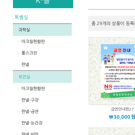
K-몰
특별실
총 29개의 상품이 등록
과학실
아크릴현황판
롤스크린
판넬
보건실
아크릴현황판
판넬-구강
금연안내판27
판넬-금연
\30,000
판넬-눈건강
판넬-비만