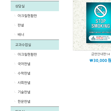
상담실
아크릴현황판
판넬
배너
교과수업실
금연안내판14
아크릴현황판
\30,000
국어판넬
수학판넬
사회판넬
기술판넬
한문판넬