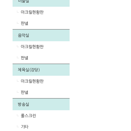
미술실
아크릴현황판
판넬
음악실
아크릴현황판
판넬
체육실(강당)
아크릴현황판
판넬
방송실
롤스크린
기타