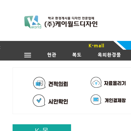
K-mall
현관
복도
옥외환경물