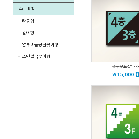
수목표찰
타공형
걸이형
알루미늄평판꽂이형
스텐절곡꽂이형
층구분표찰17-
\15,000