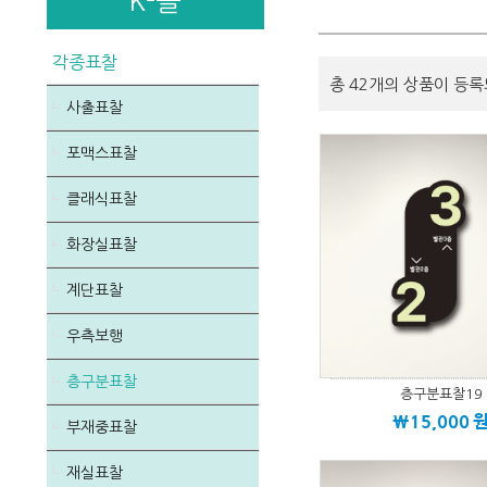
K-몰
각종표찰
총 42개의 상품이 등록
사출표찰
포맥스표찰
클래식표찰
화장실표찰
계단표찰
우측보행
층구분표찰
층구분표찰19
\15,000
부재중표찰
재실표찰