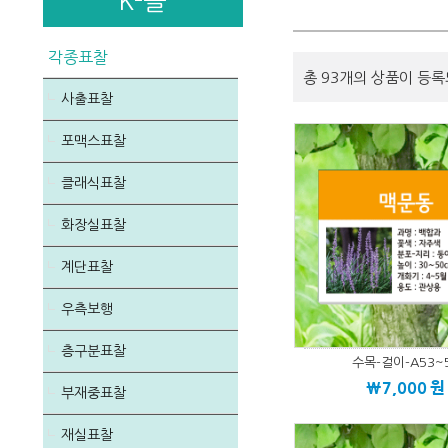
K-몰
각종표찰
총 93개의 상품이 등록
사출표찰
포맥스표찰
클래식표찰
화장실표찰
계단표찰
우측보행
층구분표찰
수목-걸이-A53~
\7,000
원
부재중표찰
재실표찰