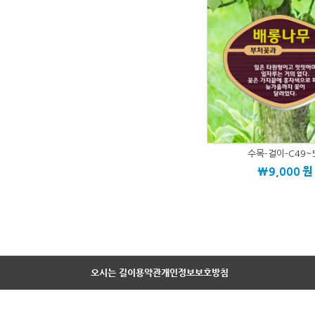
수목-걸이-C49~
\9,000
원
오시는 길
이용약관
개인정보보호방침