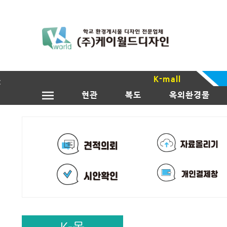
K-mall
현관
복도
옥외환경물