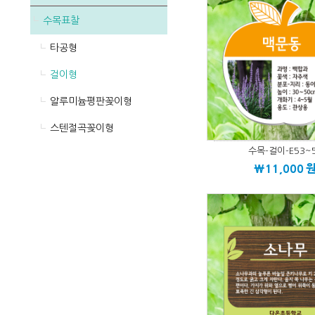
수목표찰
타공형
걸이형
알루미늄평판꽂이형
스텐절곡꽂이형
수목-걸이-E53~
\11,000