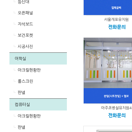
등신대
오픈패널
서울개포유치원
자석보드
전화문의
보건포켓
시공사진
어학실
아크릴현황판
롤스크린
판넬
컴퓨터실
아주초병설유치원4
전화문의
아크릴현황판
판넬