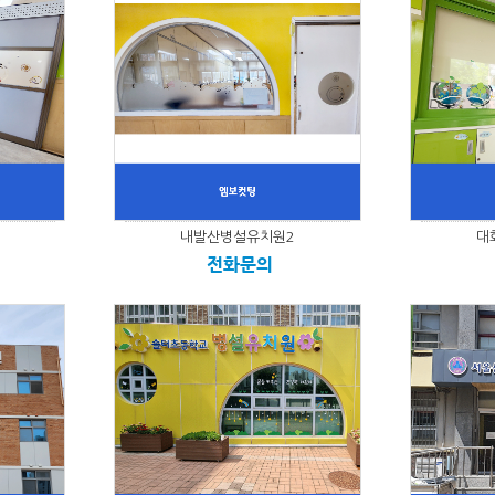
내발산병설유치원2
대
전화문의