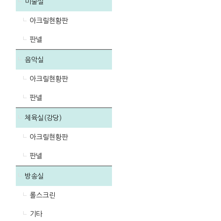
미술실
아크릴현황판
판넬
음악실
아크릴현황판
판넬
체육실(강당)
아크릴현황판
판넬
방송실
롤스크린
기타