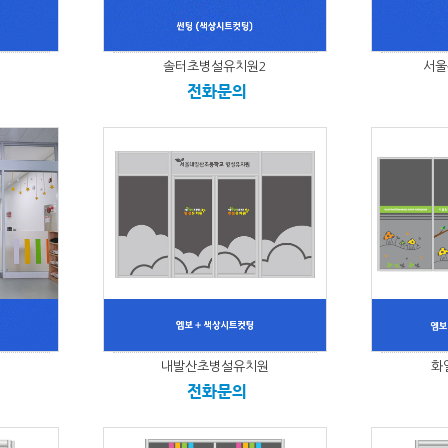
솔터초병설유치원2
서울
전화문의
내발산초병설유치원
화
전화문의