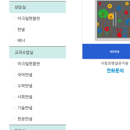
상담실
아크릴현황판
판넬
배너
교과수업실
서창초병설유치원
아크릴현황판
전화문의
국어판넬
수학판넬
사회판넬
기술판넬
한문판넬