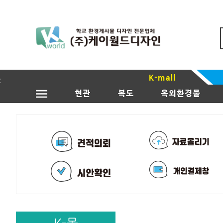
K-mall
현관
복도
옥외환경물