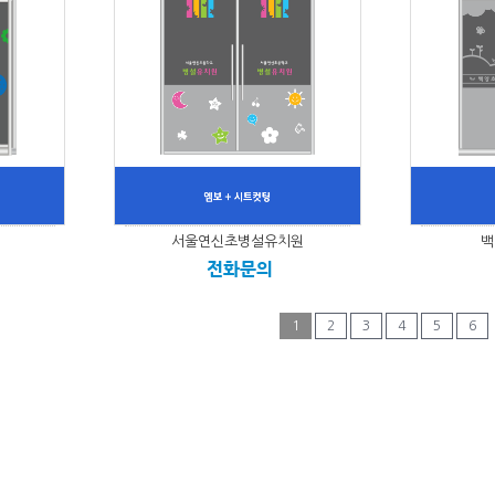
서울연신초병설유치원
백
전화문의
1
2
3
4
5
6