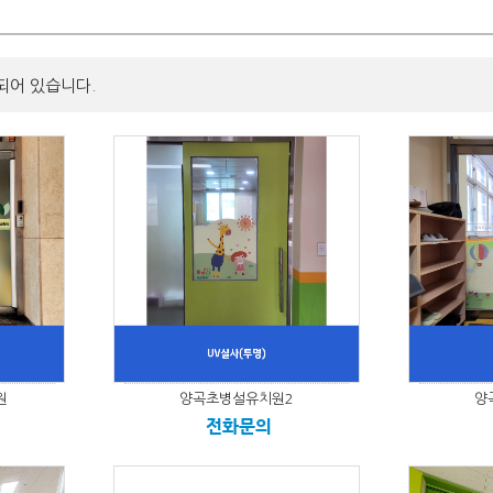
되어 있습니다.
원
양곡초병설유치원2
양
전화문의