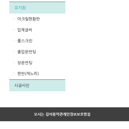
유치원
아크릴현황판
입체글씨
롤스크린
출입문썬팅
창문썬팅
현판(캐노피)
시공사진
오시는 길
이용약관
개인정보보호방침