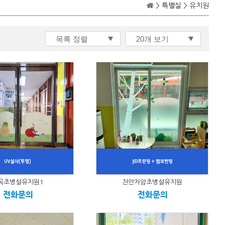
>
특별실
> 유치원
곡초병설유치원1
천안차암초병설유치원
전화문의
전화문의