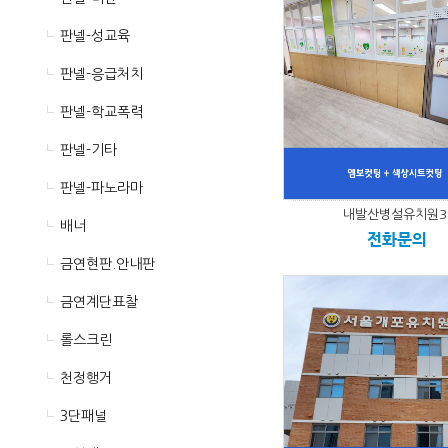
판넬-성교육
판넬-응급처치
판넬-학교폭력
판넬-기타
판넬-파노라마
내발산병설유치원3
배너
전화문의
금연현판.안내판
금연계단표찰
롤스크린
천정행거
3단패널