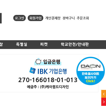
로그인
회원가입
개인결제창
장바구니
주문조회
찰
특별실
피켓
학교안전/안내판
270-166018-01-013
예금주 : (주)케이월드디자인
<
>