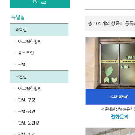
K-몰
특별실
총 105개의 상품이 등록
과학실
아크릴현황판
롤스크린
판넬
보건실
아크릴현황판
판넬-구강
서울내발산병설유치
판넬-금연
전화문의
판넬-눈건강
판넬-비만