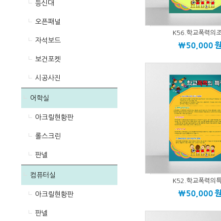
등신대
오픈패널
K56.학교폭력의
자석보드
\50,000
보건포켓
시공사진
어학실
아크릴현황판
롤스크린
판넬
컴퓨터실
K52.학교폭력의
\50,000
아크릴현황판
판넬