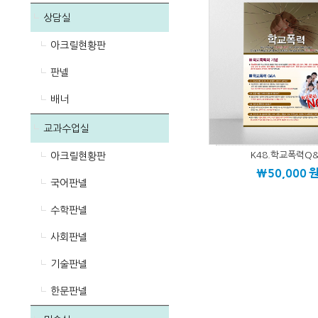
상담실
아크릴현황판
판넬
배너
교과수업실
K48.학교폭력Q
아크릴현황판
\50,000
국어판넬
수학판넬
사회판넬
기술판넬
한문판넬