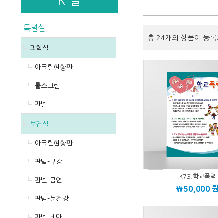
K-몰
특별실
총 24개의 상품이 등록
과학실
아크릴현황판
롤스크린
판넬
보건실
아크릴현황판
판넬-구강
K73.학교폭력
판넬-금연
\50,000
판넬-눈건강
판넬-비만