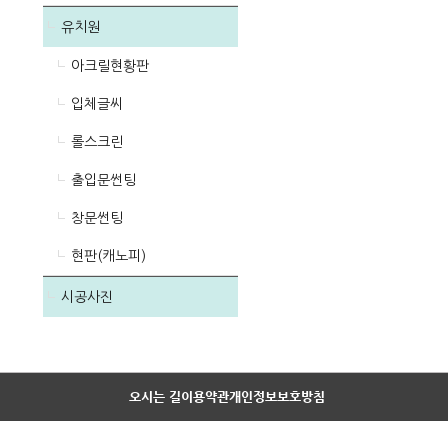
유치원
아크릴현황판
입체글씨
롤스크린
출입문썬팅
창문썬팅
현판(캐노피)
시공사진
오시는 길
이용약관
개인정보보호방침