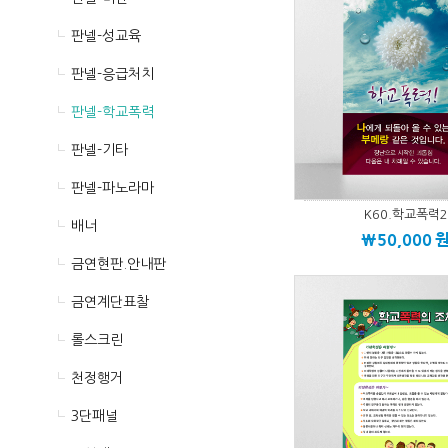
판넬-성교육
판넬-응급처치
판넬-학교폭력
판넬-기타
판넬-파노라마
K60.학교폭력2
배너
\50,000
금연현판.안내판
금연계단표찰
롤스크린
천정행거
3단패널