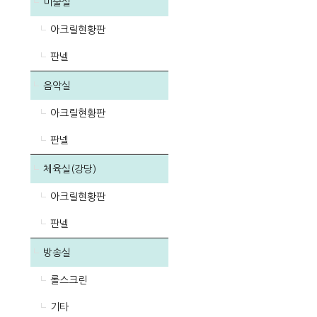
미술실
아크릴현황판
판넬
음악실
아크릴현황판
판넬
체육실(강당)
아크릴현황판
판넬
방송실
롤스크린
기타