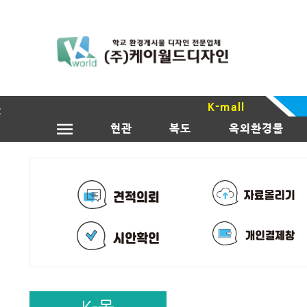
K-mall
현관
복도
옥외환경물