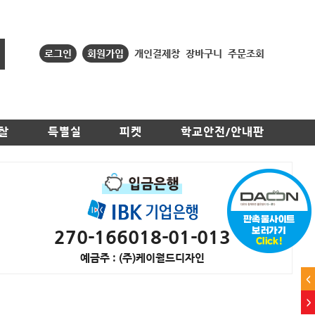
로그인
회원가입
개인결제창
장바구니
주문조회
찰
특별실
피켓
학교안전/안내판
270-166018-01-013
예금주 : (주)케이월드디자인
<
>