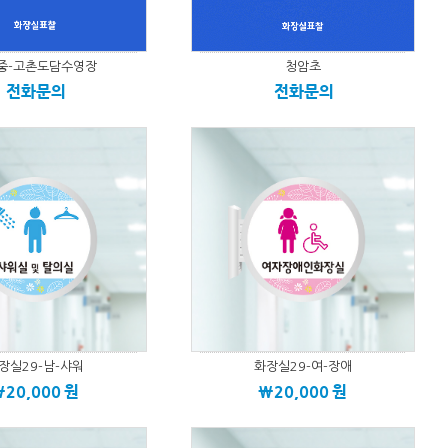
중-고촌도담수영장
청암초
전화문의
전화문의
장실29-남-샤워
화장실29-여-장애
\20,000
원
\20,000
원