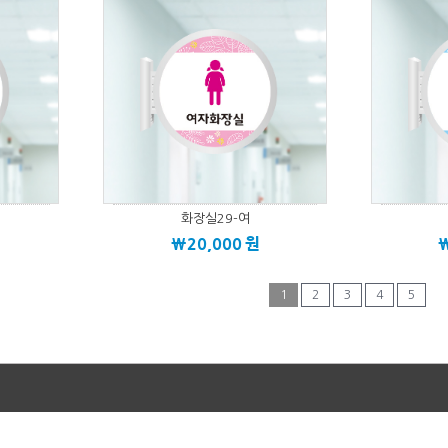
화장실29-여
\20,000
원
1
2
3
4
5