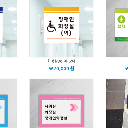
화장실30-여-장애
\20,000
원