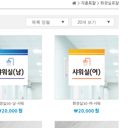
>
각종표찰
> 화장실표찰
장실30-남-샤워
화장실30-여-샤워
\20,000
원
\20,000
원