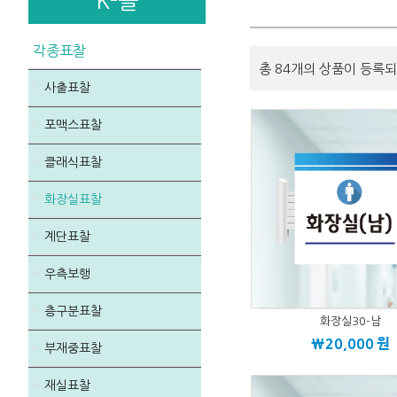
K-몰
각종표찰
총 84개의 상품이 등록되
사출표찰
포맥스표찰
클래식표찰
화장실표찰
계단표찰
우측보행
층구분표찰
화장실30-남
\20,000
원
부재중표찰
재실표찰