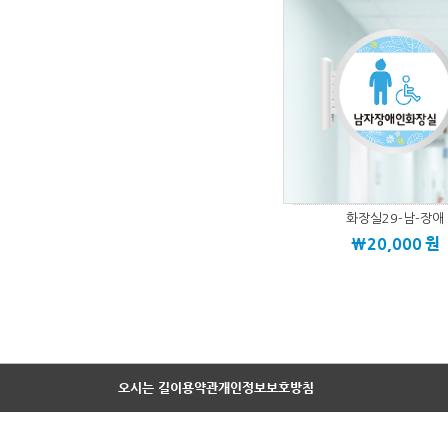
화장실29-남-장애
\20,000
원
오시는 길
이용약관
개인정보보호방침