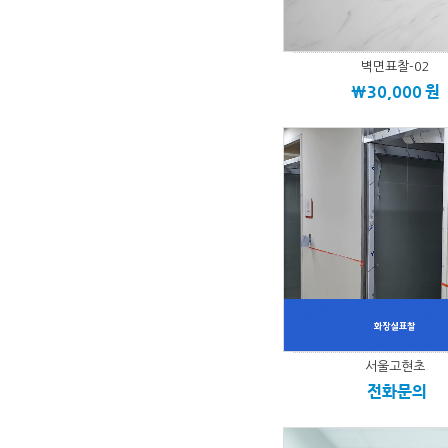
벽면표찰-02
\30,000
원
서울고현초
전화문의