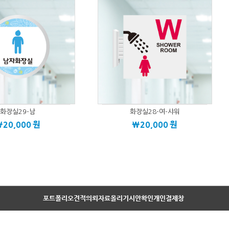
화장실29-남
화장실28-여-샤워
\20,000
원
\20,000
원
포트폴리오
견적의뢰
자료올리기
시안확인
개인결제창