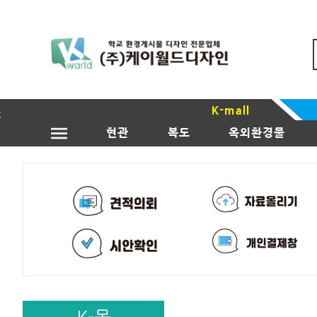
K-mall
현관
복도
옥외환경물