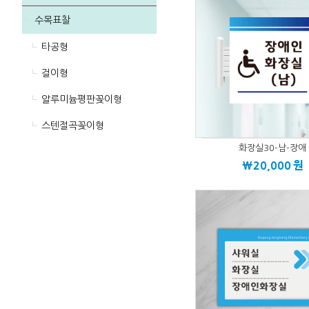
수목표찰
타공형
걸이형
알루미늄평판꽂이형
스텐절곡꽂이형
화장실30-남-장애
\20,000
원