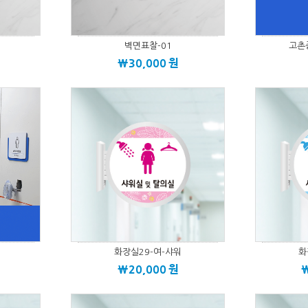
벽면표찰-01
고촌
\30,000
원
화장실29-여-샤워
화
\20,000
원