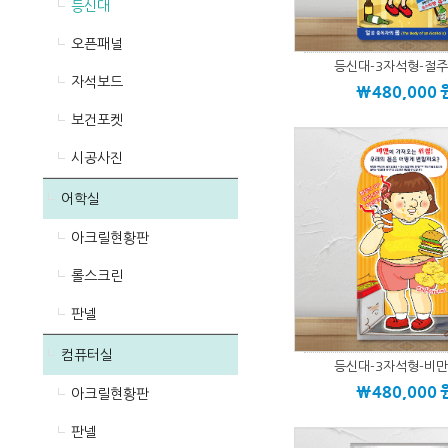
등신대
오픈패널
등신대-3자석형-절주
자석보드
\480,000
보건포켓
시공사진
어학실
아크릴현황판
롤스크린
판넬
컴퓨터실
등신대-3자석형-비만
\480,000
아크릴현황판
판넬