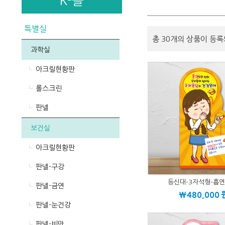
K-몰
특별실
총 30개의 상품이 등록
과학실
아크릴현황판
롤스크린
판넬
보건실
아크릴현황판
판넬-구강
등신대-3자석형-흡연
판넬-금연
\480,000
판넬-눈건강
판넬-비만