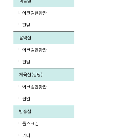
미술실
아크릴현황판
판넬
음악실
아크릴현황판
판넬
체육실(강당)
아크릴현황판
판넬
방송실
롤스크린
기타