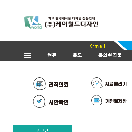
K-mall
현관
복도
옥외환경물