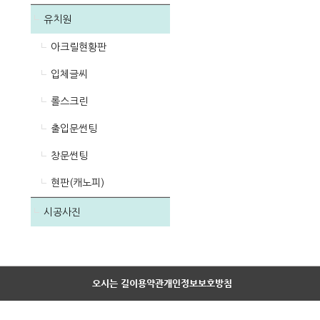
유치원
아크릴현황판
입체글씨
롤스크린
출입문썬팅
창문썬팅
현판(캐노피)
시공사진
오시는 길
이용약관
개인정보보호방침