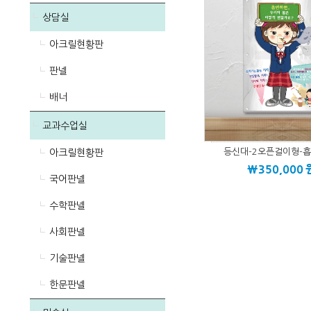
상담실
아크릴현황판
판넬
배너
교과수업실
등신대-2오픈걸이형-흡
아크릴현황판
\350,000
국어판넬
수학판넬
사회판넬
기술판넬
한문판넬