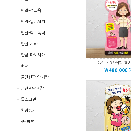
판넬-성교육
판넬-응급처치
판넬-학교폭력
판넬-기타
판넬-파노라마
등신대-3자석형-흡연
배너
\480,000
금연현판.안내판
금연계단표찰
롤스크린
천정행거
3단패널