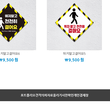
뛰지말고걸어요6
뛰지말고걸어요5
\9,500
원
\9,500
원
포트폴리오
견적의뢰
자료올리기
시안확인
개인결제창