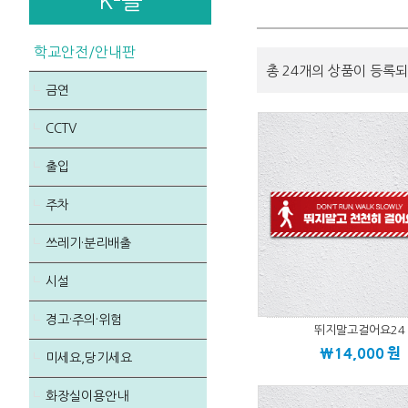
K-몰
학교안전/안내판
총 24개의 상품이 등록되
금연
CCTV
출입
주차
쓰레기·분리배출
시설
경고·주의·위험
뛰지말고걸어요24
\14,000
원
미세요,당기세요
화장실이용안내