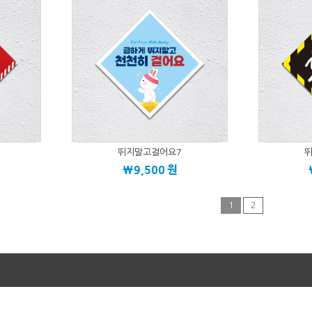
뛰지말고걸어요7
\9,500
원
1
2