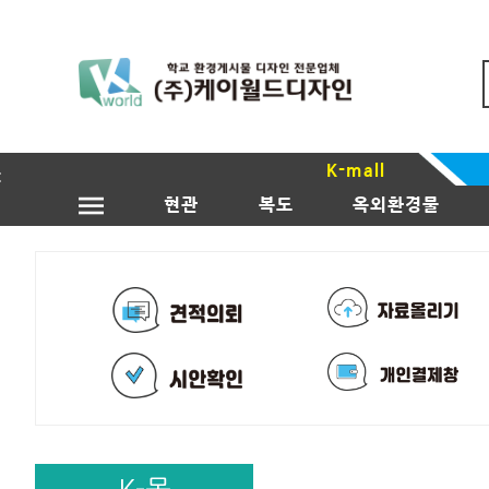
K-mall
현관
복도
옥외환경물