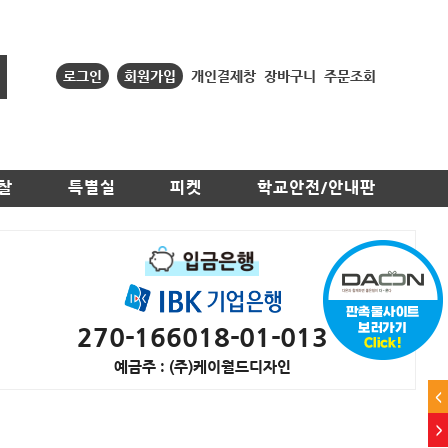
로그인
회원가입
개인결제창
장바구니
주문조회
찰
특별실
피켓
학교안전/안내판
270-166018-01-013
예금주 : (주)케이월드디자인
<
>