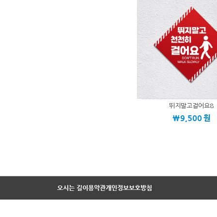
뛰지말고걸어요8
\9,500
원
오시는 길
이용약관
개인정보보호방침