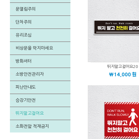
문열림주의
단차주의
유리조심
비상문을 막지마세요
방화셔터
뛰지말고걸어요20
\14,000
원
소방안전관리자
피난안내도
승강기안전
뛰지말고걸어요
소화전앞 적재금지