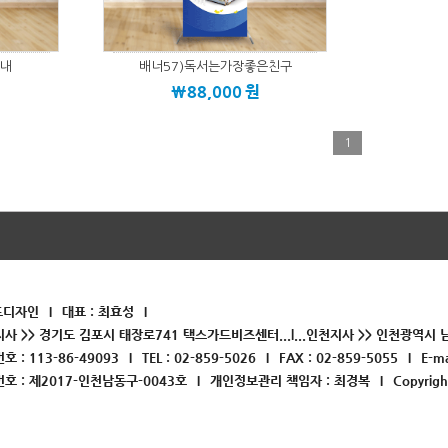
안내
배너57)독서는가장좋은친구
\88,000
원
1
드디자인
대표 : 최효성
지사 >> 경기도 김포시 태장로741 택스가드비즈센터...l...인천지사 >> 인천광역시 남
 : 113-86-49093
TEL : 02-859-5026
FAX : 02-859-5055
E-ma
 : 제2017-인천남동구-0043호
개인정보관리 책임자 : 최경복
Copyrig