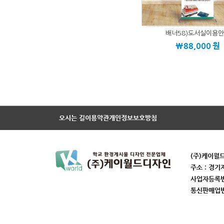
배너58)도서실이용
\88,000
원
오시는 길
이용약관
개인정보보호방침
(주)케이월
주소 : 경기
사업자등록번호
통신판매업번호