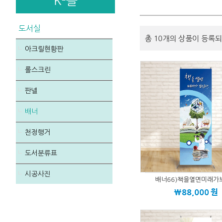
K-몰
도서실
총 10개의 상품이 등록되
아크릴현황판
롤스크린
판넬
배너
천정행거
도서분류표
시공사진
배너66)책을열면미래가
\88,000
원