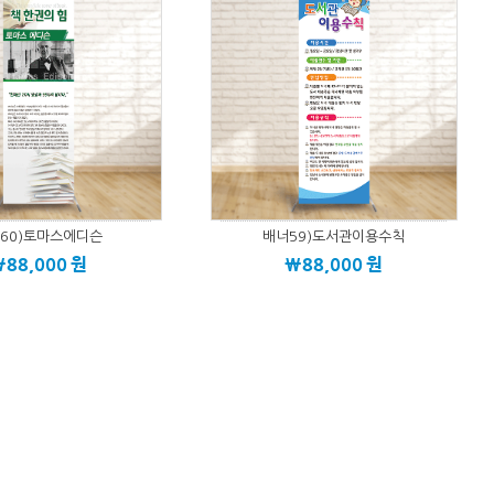
60)토마스에디슨
배너59)도서관이용수칙
\88,000
원
\88,000
원