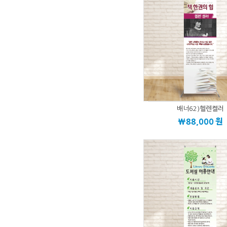
배너62)헬렌켈러
\88,000
원