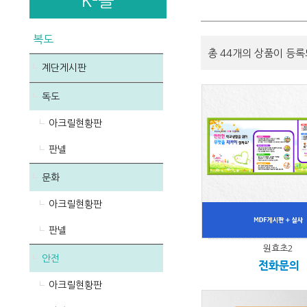
K-몰
복도
총 44개의 상품이 등록
계단게시판
독도
아크릴현황판
판넬
문화
아크릴현황판
판넬
원효초2
안전
전화문의
아크릴현황판