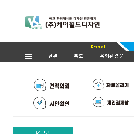
K-mall
현관
복도
옥외환경물