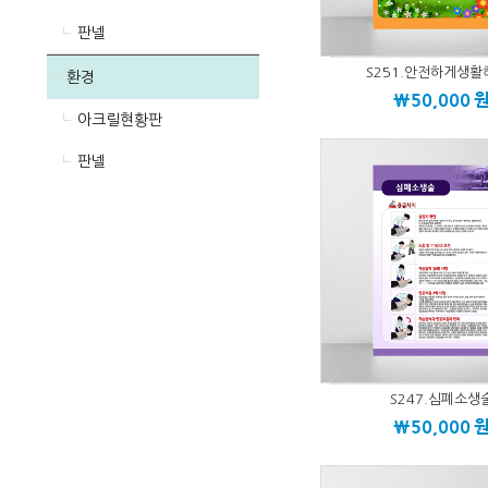
판넬
S251.안전하게생활
환경
\50,000
아크릴현황판
판넬
S247.심폐소생
\50,000