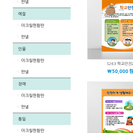
판넬
예절
아크릴현황판
판넬
인물
아크릴현황판
S263.학교안전
\50,000
판넬
장애
아크릴현황판
판넬
통일
아크릴현황판