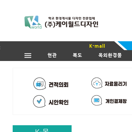
K-mall
현관
복도
옥외환경물