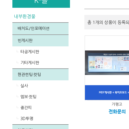
K-몰
내부환경물
총 1개의 상품이 등록
배치도/인포메이션
빈게시판
타공게시판
기타게시판
현관썬팅·컷팅
실사
엠보·컷팅
가평고
중간띠
전화문의
3D투명