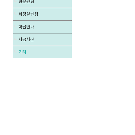
창문썬팅
화장실썬팅
학급안내
시공사진
기타