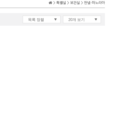
>
특별실
>
보건실
> 판넬-파노라마