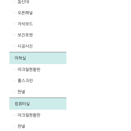
등신대
오픈패널
자석보드
보건포켓
시공사진
어학실
아크릴현황판
롤스크린
판넬
컴퓨터실
아크릴현황판
판넬