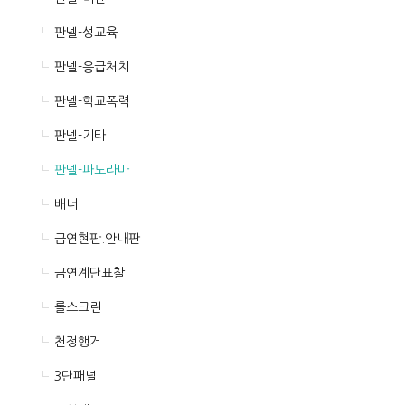
판넬-성교육
판넬-응급처치
판넬-학교폭력
판넬-기타
판넬-파노라마
배너
금연현판.안내판
금연계단표찰
롤스크린
천정행거
3단패널