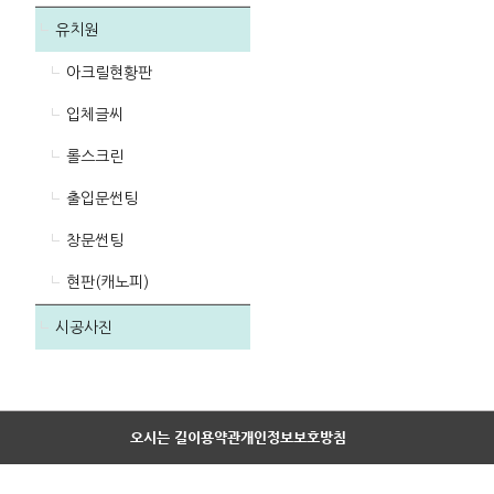
유치원
아크릴현황판
입체글씨
롤스크린
출입문썬팅
창문썬팅
현판(캐노피)
시공사진
오시는 길
이용약관
개인정보보호방침