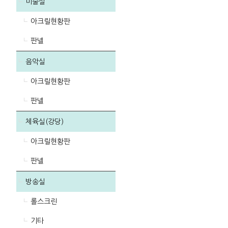
미술실
아크릴현황판
판넬
음악실
아크릴현황판
판넬
체육실(강당)
아크릴현황판
판넬
방송실
롤스크린
기타