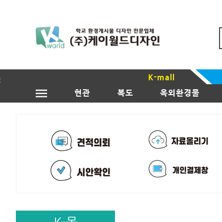
K-mall
현관
복도
옥외환경물