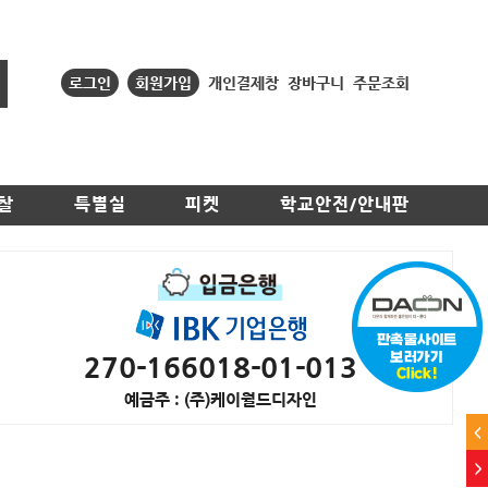
로그인
회원가입
개인결제창
장바구니
주문조회
찰
특별실
피켓
학교안전/안내판
270-166018-01-013
예금주 : (주)케이월드디자인
<
>