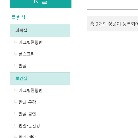
K-몰
특별실
총 0개의 상품이 등록되
과학실
아크릴현황판
롤스크린
판넬
보건실
아크릴현황판
판넬-구강
판넬-금연
판넬-눈건강
판넬-비만