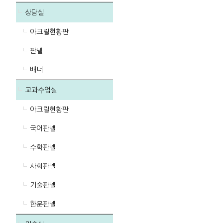
상담실
아크릴현황판
판넬
배너
교과수업실
아크릴현황판
국어판넬
수학판넬
사회판넬
기술판넬
한문판넬