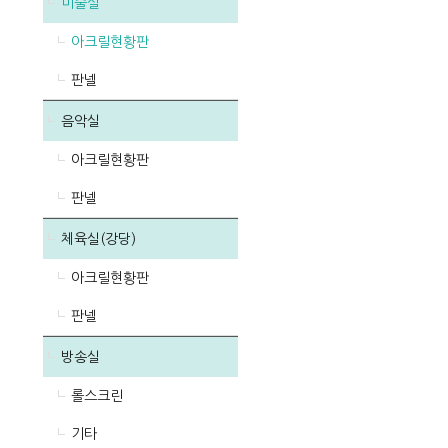
미술실
아크릴현황판
판넬
음악실
아크릴현황판
판넬
체육실(강당)
아크릴현황판
판넬
방송실
롤스크린
기타