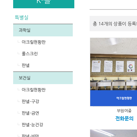
K-몰
특별실
총 14개의 상품이 등록
과학실
아크릴현황판
롤스크린
판넬
보건실
아크릴현황판
판넬-구강
부원여중
판넬-금연
전화문의
판넬-눈건강
판넬-비만