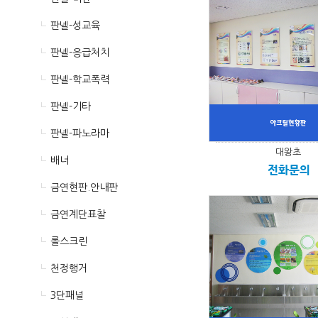
판넬-성교육
판넬-응급처치
판넬-학교폭력
판넬-기타
판넬-파노라마
대왕초
배너
전화문의
금연현판.안내판
금연계단표찰
롤스크린
천정행거
3단패널