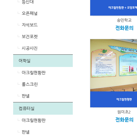
등신대
오픈패널
송민학교
자석보드
전화문의
보건포켓
시공사진
어학실
아크릴현황판
롤스크린
판넬
컴퓨터실
원미초2
전화문의
아크릴현황판
판넬