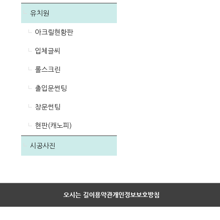
유치원
아크릴현황판
입체글씨
롤스크린
출입문썬팅
창문썬팅
현판(캐노피)
시공사진
오시는 길
이용약관
개인정보보호방침