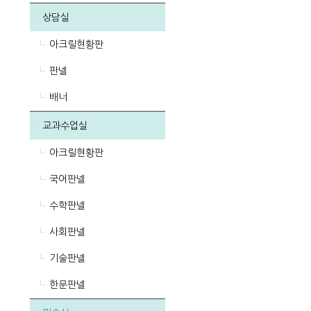
상담실
아크릴현황판
판넬
배너
교과수업실
아크릴현황판
국어판넬
수학판넬
사회판넬
기술판넬
한문판넬