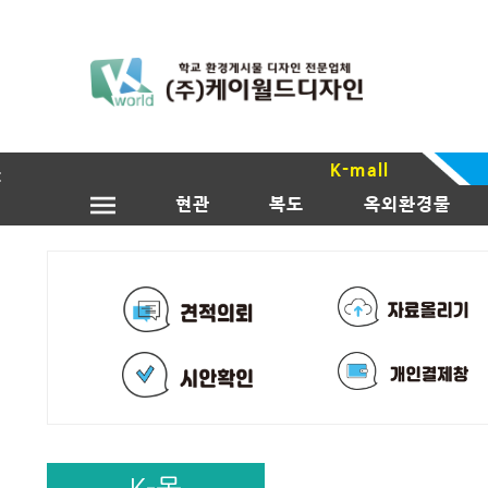
K-mall
현관
복도
옥외환경물