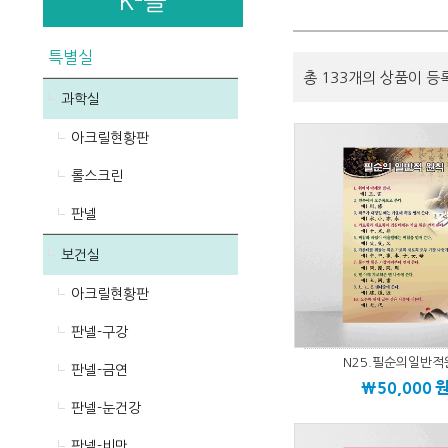
K-몰
특별실
총 133개의 상품이 등
과학실
아크릴현황판
롤스크린
판넬
보건실
아크릴현황판
판넬-구강
N25.필순의일반적
판넬-금연
\50,000
판넬-눈건강
판넬-비만