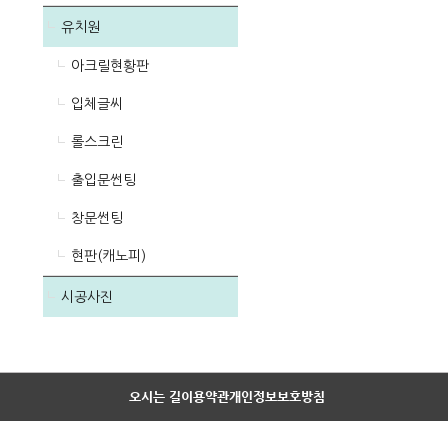
유치원
아크릴현황판
입체글씨
롤스크린
출입문썬팅
창문썬팅
현판(캐노피)
시공사진
오시는 길
이용약관
개인정보보호방침