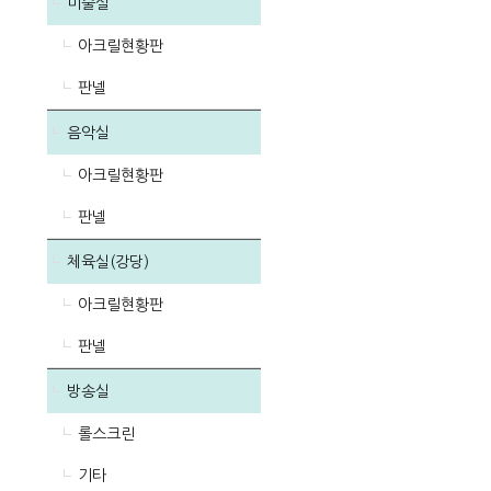
미술실
아크릴현황판
판넬
음악실
아크릴현황판
판넬
체육실(강당)
아크릴현황판
판넬
방송실
롤스크린
기타