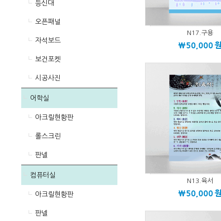
등신대
오픈패널
N17.구용
자석보드
\50,000
보건포켓
시공사진
어학실
아크릴현황판
롤스크린
판넬
컴퓨터실
N13.육서
\50,000
아크릴현황판
판넬