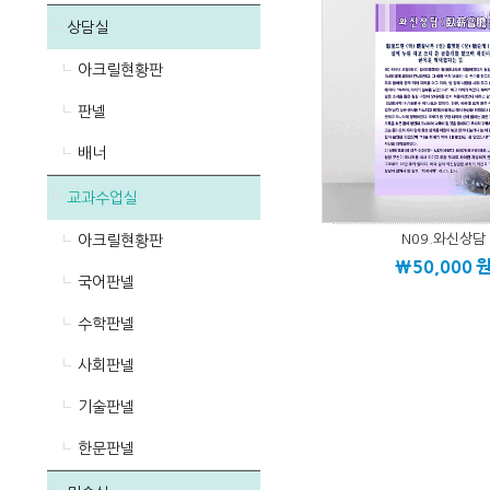
상담실
아크릴현황판
판넬
배너
교과수업실
N09.와신상담
아크릴현황판
\50,000
국어판넬
수학판넬
사회판넬
기술판넬
한문판넬