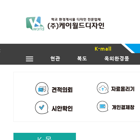
K-mall
현관
복도
옥외환경물