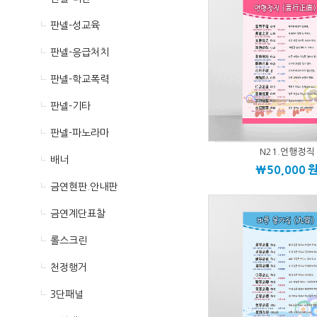
판넬-성교육
판넬-응급처치
판넬-학교폭력
판넬-기타
판넬-파노라마
N21.언행정직
배너
\50,000
금연현판.안내판
금연계단표찰
롤스크린
천정행거
3단패널