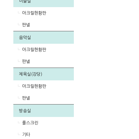
미술실
아크릴현황판
판넬
음악실
아크릴현황판
판넬
체육실(강당)
아크릴현황판
판넬
방송실
롤스크린
기타