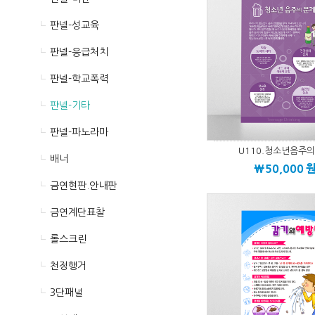
판넬-성교육
판넬-응급처치
판넬-학교폭력
판넬-기타
판넬-파노라마
U110.청소년음주
배너
\50,000
금연현판.안내판
금연계단표찰
롤스크린
천정행거
3단패널