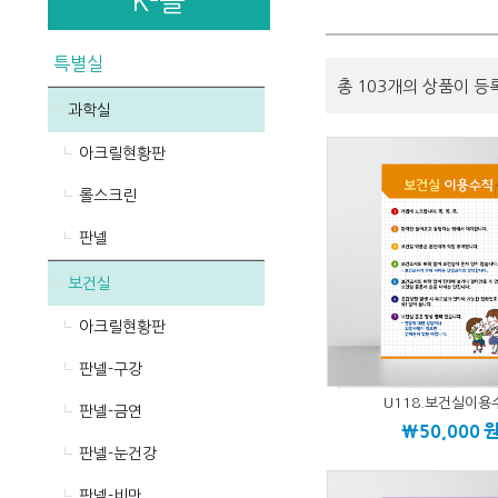
K-몰
특별실
총 103개의 상품이 등
과학실
아크릴현황판
롤스크린
판넬
보건실
아크릴현황판
판넬-구강
U118.보건실이용
판넬-금연
\50,000
판넬-눈건강
판넬-비만