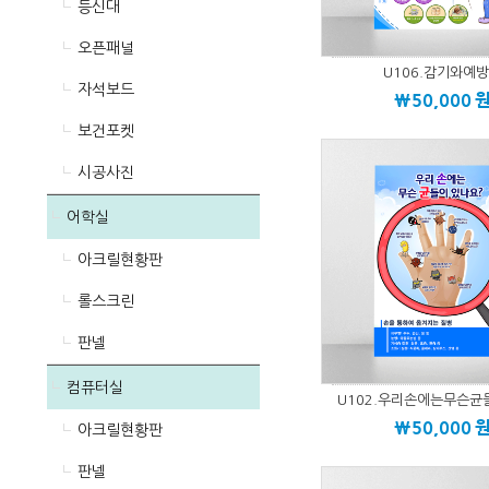
등신대
오픈패널
U106.감기와예
자석보드
\50,000
보건포켓
시공사진
어학실
아크릴현황판
롤스크린
판넬
컴퓨터실
U102.우리손에는무슨
\50,000
아크릴현황판
판넬