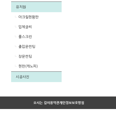
유치원
아크릴현황판
입체글씨
롤스크린
출입문썬팅
창문썬팅
현판(캐노피)
시공사진
오시는 길
이용약관
개인정보보호방침