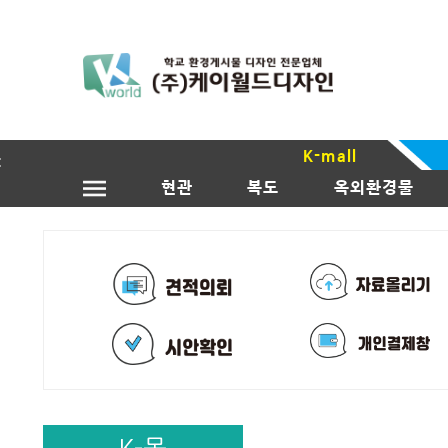
K-mall
현관
복도
옥외환경물