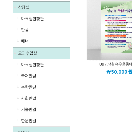
상담실
아크릴현황판
판넬
배너
교과수업실
U97.생활속우울중
아크릴현황판
\50,000
국어판넬
수학판넬
사회판넬
기술판넬
한문판넬