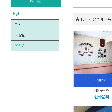
K-몰
현관
총 10개의 상품이 등록
현관
교장실
역사관
서울구산초
전화문의