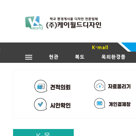
K-mall
현관
복도
옥외환경물