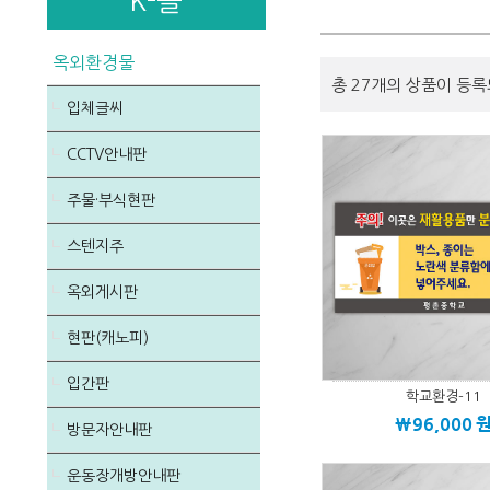
K-몰
옥외환경물
총 27개의 상품이 등록
입체글씨
CCTV안내판
주물·부식현판
스텐지주
옥외게시판
현판(캐노피)
입간판
학교환경-11
\96,000
방문자안내판
운동장개방안내판