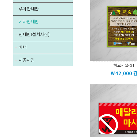
주차안내판
기타안내판
안내판(설치사진)
배너
시공사진
학교시설-01
\42,000