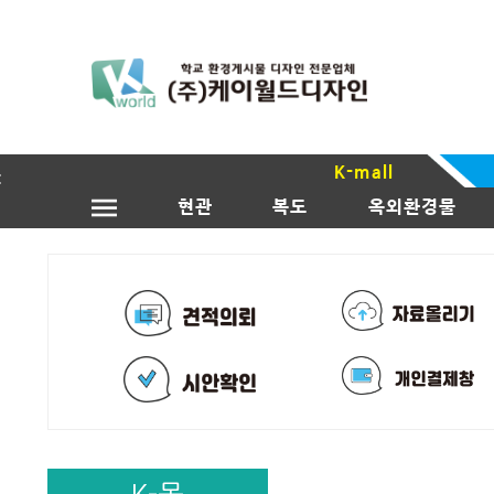
K-mall
현관
복도
옥외환경물