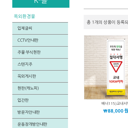
K-몰
옥외환경물
총 1개의 상품이 등록
입체글씨
CCTV안내판
주물·부식현판
스텐지주
옥외게시판
현판(캐노피)
입간판
배너115)교내서
\88,000
방문자안내판
운동장개방안내판