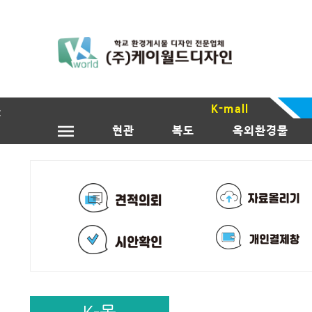
K-mall
현관
복도
옥외환경물