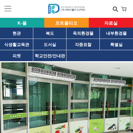
K-몰
포트폴리오
자료실
현관
복도
옥외환경물
내부환경물
식생활교육관
도서실
각종표찰
특별실
피켓
학교안전/안내판