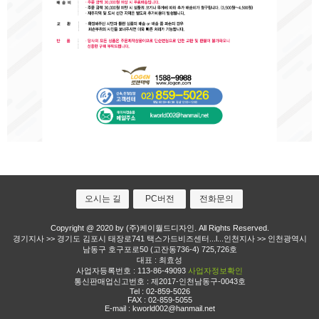
오시는 길
PC버전
전화문의
Copyright @ 2020 by (주)케이월드디자인. All Rights Reserved.
경기지사 >> 경기도 김포시 태장로741 택스가드비즈센터...l...인천지사 >> 인천광역시
남동구 호구포로50 (고잔동736-4) 725,726호
대표 : 최효성
사업자등록번호 : 113-86-49093
사업자정보확인
통신판매업신고번호 : 제2017-인천남동구-0043호
Tel :
02-859-5026
FAX : 02-859-5055
E-mail :
kworld002@hanmail.net