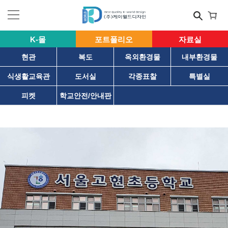
K-몰
포트폴리오
자료실
현관
복도
옥외환경물
내부환경물
식생활교육관
도서실
각종표찰
특별실
피켓
학교안전/안내판