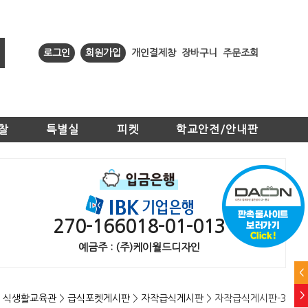
로그인
회원가입
개인결제창
장바구니
주문조회
찰
특별실
피켓
학교안전/안내판
270-166018-01-013
예금주 : (주)케이월드디자인
<
>
>
식생활교육관
>
급식포켓게시판
>
자작급식게시판
> 자작급식게시판-3