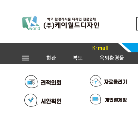
K-mall
현관
복도
옥외환경물