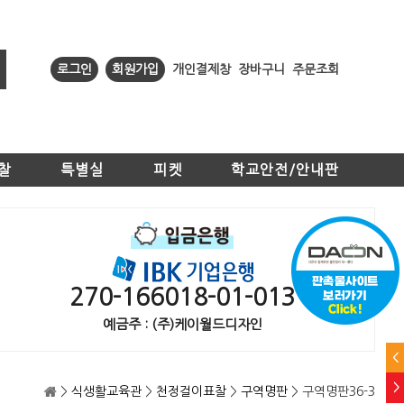
로그인
회원가입
개인결제창
장바구니
주문조회
찰
특별실
피켓
학교안전/안내판
270-166018-01-013
예금주 : (주)케이월드디자인
<
>
>
식생활교육관
>
천정걸이표찰
>
구역명판
> 구역명판36-3