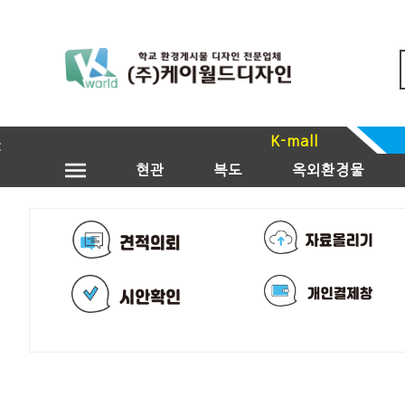
K-mall
현관
복도
옥외환경물