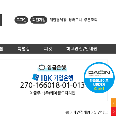
로그인
회원가입
개인결제창
장바구니
주문조회
찰
특별실
피켓
학교안전/안내판
270-166018-01-013
예금주 : (주)케이월드디자인
<
>
>
개인결제창
> 5-안양고