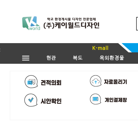
K-mall
현관
복도
옥외환경물