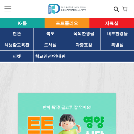
K-몰
포트폴리오
자료실
현관
복도
옥외환경물
내부환경물
식생활교육관
도서실
각종표찰
특별실
피켓
학교안전/안내판