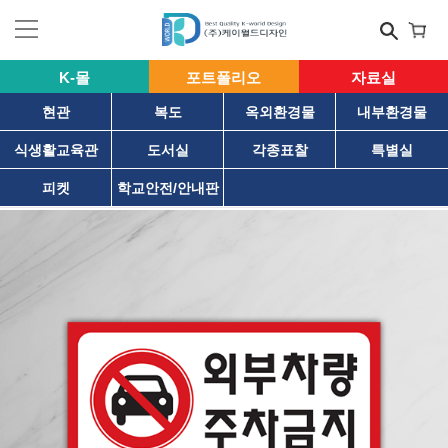
K-몰
포트폴리오
자료실
현관
복도
옥외환경물
내부환경물
식생활교육관
도서실
각종표찰
특별실
피켓
학교안전/안내판