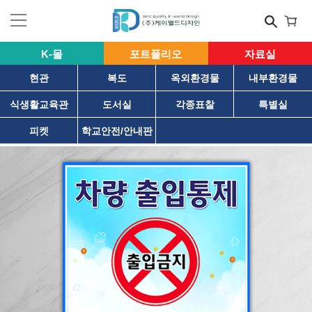
K-몰
포트폴리오
자료실
현관
복도
옥외환경물
내부환경물
식생활교육관
도서실
각종표찰
특별실
피켓
학교안전/안내판